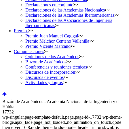
Declaraciones en conjunto
Declaraciones de las Academias Nacionales
Declaraciones de las Academias Iberoamericanas
Declaraciones de las Asociaciones de Ingeniería
Iberoamericanas
Premios
Premio Juan Manuel Cagigal
Premio Melchor Centeno Vallenilla
Premio Vicente Marcano
Comunicaciones
Opiniones de los Académicos
Buzón de Académicos
Conferencias y reuniones técnicas
Discursos de Incorporación
Discursos de eventos
Actividades y logros
Buzón de Académicos - Academia Nacional de la Ingeniería y el
Hábitat
17732
wp-singular,page-template-default,page,page-id-17732,wp-theme-
bridge,ajax_fade,page_not_loaded,,no_animation_on_touch,qode-
theme-ver-16.8,qode-theme-bridge,qode_header_in_grid,wpb-js-