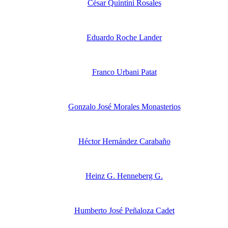
César Quintini Rosales
Eduardo Roche Lander
Buzón de Académicos
Franco Urbani Patat
Gonzalo José Morales Monasterios
Héctor Hernández Carabaño
Heinz G. Henneberg G.
Humberto José Peñaloza Cadet