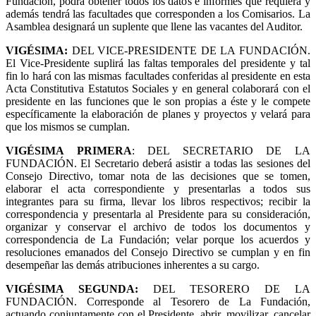
Fundación, podrá obtener todos los datos e informes que requiera y
además tendrá las facultades que corresponden a los Comisarios. La
Asamblea designará un suplente que llene las vacantes del Auditor.
VIGÉSIMA
:
DEL VICE-PRESIDENTE DE LA FUNDACIÓN.
El Vice-Presidente suplirá las faltas temporales del presidente y tal
fin lo hará con las mismas facultades conferidas al presidente en esta
Acta Constitutiva Estatutos Sociales y en general colaborará con el
presidente en las funciones que le son propias a éste y le compete
específicamente la elaboración de planes y proyectos y velará para
que los mismos se cumplan.
VIGÉSIMA PRIMERA
: DEL SECRETARIO DE LA
FUNDACIÓN. El Secretario deberá asistir a todas las sesiones del
Consejo Directivo, tomar nota de las decisiones que se tomen,
elaborar el acta correspondiente y presentarlas a todos sus
integrantes para su firma, llevar los libros respectivos; recibir la
correspondencia y presentarla al Presidente para su consideración,
organizar y conservar el archivo de todos los documentos y
correspondencia de La Fundación; velar porque los acuerdos y
resoluciones emanados del Consejo Directivo se cumplan y en fin
desempeñar las demás atribuciones inherentes a su cargo.
VIGÉSIMA SEGUNDA
:
DEL TESORERO DE LA
FUNDACIÓN. Corresponde al Tesorero de La Fundación,
actuando conjuntamente con el Presidente, abrir, movilizar, cancelar