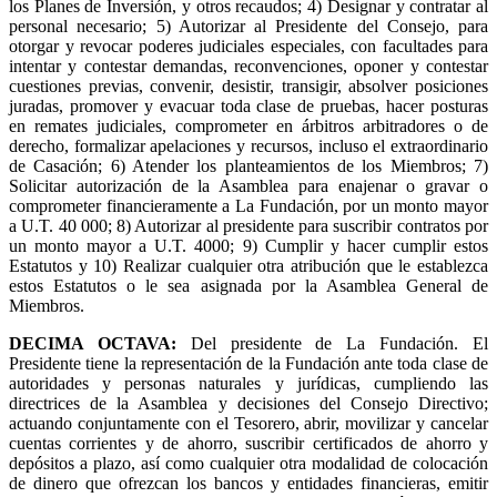
los Planes de Inversión, y otros recaudos; 4) Designar y contratar al
personal necesario; 5) Autorizar al Presidente del Consejo, para
otorgar y revocar poderes judiciales especiales, con facultades para
intentar y contestar demandas, reconvenciones, oponer y contestar
cuestiones previas, convenir, desistir, transigir, absolver posiciones
juradas, promover y evacuar toda clase de pruebas, hacer posturas
en remates judiciales, comprometer en árbitros arbitradores o de
derecho, formalizar apelaciones y recursos, incluso el extraordinario
de Casación; 6) Atender los planteamientos de los Miembros; 7)
Solicitar autorización de la Asamblea para enajenar o gravar o
comprometer financieramente a La Fundación, por un monto mayor
a U.T. 40 000; 8) Autorizar al presidente para suscribir contratos por
un monto mayor a U.T. 4000; 9) Cumplir y hacer cumplir estos
Estatutos y 10) Realizar cualquier otra atribución que le establezca
estos Estatutos o le sea asignada por la Asamblea General de
Miembros.
DECIMA OCTAVA
:
Del presidente de La Fundación. El
Presidente tiene la representación de la Fundación ante toda clase de
autoridades y personas naturales y jurídicas, cumpliendo las
directrices de la Asamblea y decisiones del Consejo Directivo;
actuando conjuntamente con el Tesorero, abrir, movilizar y cancelar
cuentas corrientes y de ahorro, suscribir certificados de ahorro y
depósitos a plazo, así como cualquier otra modalidad de colocación
de dinero que ofrezcan los bancos y entidades financieras, emitir