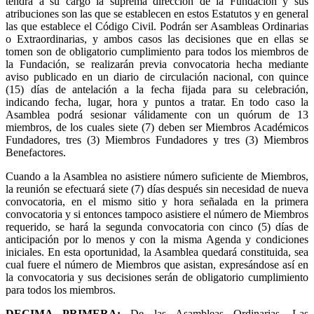
tendrá a su cargo la suprema dirección de la Fundación y sus
atribuciones son las que se establecen en estos Estatutos y en general
las que establece el Código Civil. Podrán ser Asambleas Ordinarias
o Extraordinarias, y ambos casos las decisiones que en ellas se
tomen son de obligatorio cumplimiento para todos los miembros de
la Fundación, se realizarán previa convocatoria hecha mediante
aviso publicado en un diario de circulación nacional, con quince
(15) días de antelación a la fecha fijada para su celebración,
indicando fecha, lugar, hora y puntos a tratar. En todo caso la
Asamblea podrá sesionar válidamente con un quórum de 13
miembros, de los cuales siete (7) deben ser Miembros Académicos
Fundadores, tres (3) Miembros Fundadores y tres (3) Miembros
Benefactores.
Cuando a la Asamblea no asistiere número suficiente de Miembros,
la reunión se efectuará siete (7) días después sin necesidad de nueva
convocatoria, en el mismo sitio y hora señalada en la primera
convocatoria y si entonces tampoco asistiere el número de Miembros
requerido, se hará la segunda convocatoria con cinco (5) días de
anticipación por lo menos y con la misma Agenda y condiciones
iniciales. En esta oportunidad, la Asamblea quedará constituida, sea
cual fuere el número de Miembros que asistan, expresándose así en
la convocatoria y sus decisiones serán de obligatorio cumplimiento
para todos los miembros.
DECIMA PRIMERA
:
De las Asambleas Ordinarias. Las