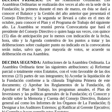
Asambleas Ordinarias se realizarán dos veces al año en la sede de la
Fundación; la primera durante el mes de marzo, en ésta se dará a
conocer el Balance y la Gestión del año anterior que presentará el
Consejo Directivo; y la segunda se llevará a cabo en el mes de
octubre, para conocer el Plan y el Programa de Trabajo del siguiente
año. La Asamblea se reunirá previa Convocatoria que hará el
presidente del Consejo Directivo o quien haga sus veces, con quince
(15) días de anticipación por lo menos con indicación de la fecha,
hora, sitio y la Agenda contentiva de los puntos a tratar y las
deliberaciones sobre cualquier punto no indicado en la convocatoria
serán nulas, salvo que, por mayoría de votos, se acuerde su
deliberación en esa Asamblea.
DECIMA SEGUNDA
:
Atribuciones de la Asamblea Ordinaria. La
Asamblea Ordinaria tiene las siguientes atribuciones: a) Reformar
parcial o totalmente estos Estatutos, con el voto favorable de las dos
terceras (2/3) partes de sus integrantes; b) Acordar la liquidación de
la Fundación conforme a la cláusula Trigésima Primera de este
documento; c) Aprobar los Reglamentos de la Fundación, d)
Aprobar el Plan de Trabajo, los programas anuales, el Plan de
Inversiones y las políticas generales de la Fundación; e) Conocer y
decidir sobre la Memoria y Cuenta del Consejo Directivo, Balance
general así como los Informes de los Órganos de La Fundación; f)
Designar a los Auditores Externos; g) Ratificar al Gerente Ejecutivo;
h) Cumplir y hacer cumplir estos Estatutos.