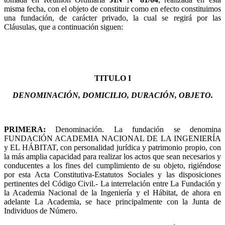
misma fecha, con el objeto de constituir como en efecto constituimos
una fundación, de carácter privado, la cual se regirá por las
Cláusulas, que a continuación siguen:
Fundación Academia Nacional
TITULO I
de la Ingeniería y El Hábitat
DENOMINACIÓN, DOMICILIO, DURACIÓN, OBJETO.
PR
IMERA:
Denominación. La fundación se denomina
FUNDACIÓN ACADEMIA NACIONAL DE LA INGENIERÍA
y EL HÁBITAT, con personalidad jurídica y patrimonio propio, con
la más amplia capacidad para realizar los actos que sean necesarios y
conducentes a los fines del cumplimiento de su objeto, rigiéndose
por esta Acta Constitutiva-Estatutos Sociales y las disposiciones
pertinentes del Código Civil.- La interrelación entre La Fundación y
la Academia Nacional de la Ingeniería y el Hábitat, de ahora en
adelante La Academia, se hace principalmente con la Junta de
Individuos de Número.