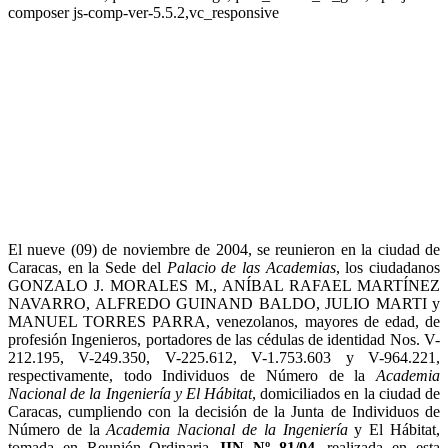
composer js-comp-ver-5.5.2,vc_responsive
El nueve (09) de noviembre de 2004, se reunieron en la ciudad de
Caracas, en la Sede del
Palacio de las Academias
, los ciudadanos
GONZALO J. MORALES M., ANÍBAL RAFAEL MARTÍNEZ
NAVARRO, ALFREDO GUINAND BALDO, JULIO MARTI y
MANUEL TORRES PARRA, venezolanos, mayores de edad, de
profesión Ingenieros, portadores de las cédulas de identidad Nos. V-
212.195, V-249.350, V-225.612, V-1.753.603 y V-964.221,
respectivamente, todo Individuos de Número de la
Academia
Nacional de la Ingeniería y El Hábitat
, domiciliados en la ciudad de
Caracas, cumpliendo con la decisión de la Junta de Individuos de
Número de la
Academia Nacional de la Ingeniería
y El Hábitat,
tomada en Reunión Ordinaria
JIN Nº 81/04
, realizada en esta