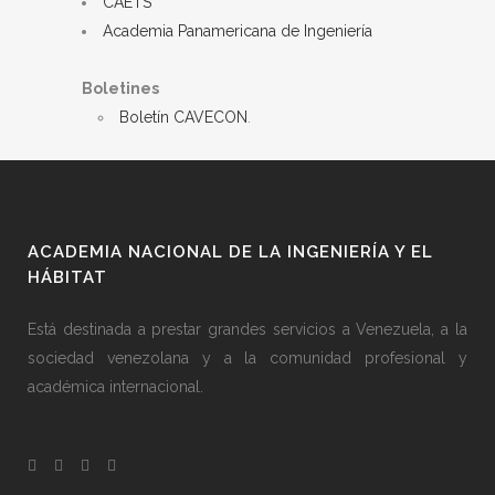
CAETS
Academia Panamericana de Ingeniería
Boletines
Boletín CAVECON
.
ACADEMIA NACIONAL DE LA INGENIERÍA Y EL
HÁBITAT
Está destinada a prestar grandes servicios a Venezuela, a la
sociedad venezolana y a la comunidad profesional y
académica internacional.