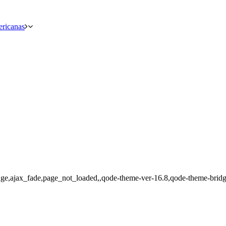
ericanas
dge,ajax_fade,page_not_loaded,,qode-theme-ver-16.8,qode-theme-brid