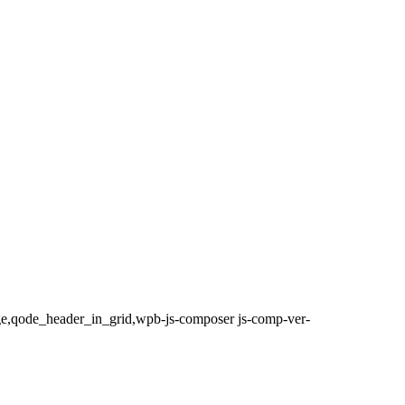
ge,qode_header_in_grid,wpb-js-composer js-comp-ver-