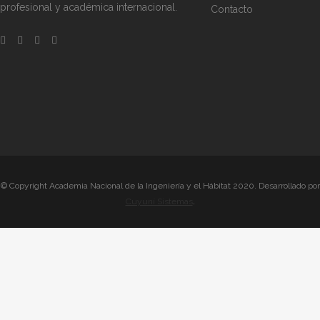
profesional y académica internacional.
Contacto
© Copyright Academia Nacional de la Ingeniería y el Hábitat 2020. Desarrollado por
Cuyuní Sistemas
.