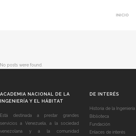
INICIO
No posts were found.
ACADEMIA NACIONAL DE LA
DE INTERÉS
INGENIERÍA Y EL HÁBITAT
Historia de la Ingeniería
Está destinada a prestar grandes
Biblioteca
servicios a Venezuela, a la sociedad
Fundación
venezolana y a la comunidad
Enlaces de interés