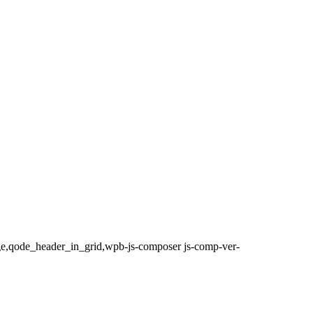
ge,qode_header_in_grid,wpb-js-composer js-comp-ver-