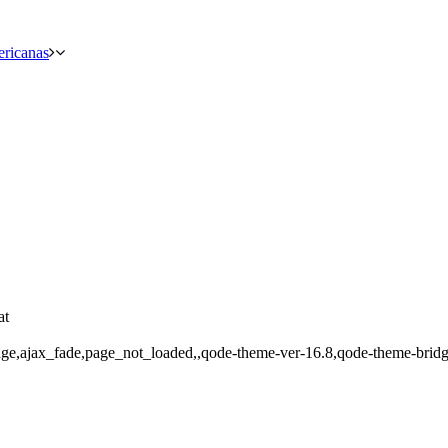
ericanas
at
dge,ajax_fade,page_not_loaded,,qode-theme-ver-16.8,qode-theme-brid