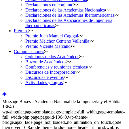
Declaraciones en conjunto
Declaraciones de las Academias Nacionales
Declaraciones de las Academias Iberoamericanas
Declaraciones de las Asociaciones de Ingeniería
Iberoamericanas
Premios
Premio Juan Manuel Cagigal
Premio Melchor Centeno Vallenilla
Premio Vicente Marcano
Comunicaciones
Opiniones de los Académicos
Buzón de Académicos
Conferencias y reuniones técnicas
Discursos de Incorporación
Discursos de eventos
Actividades y logros
Message Boxes - Academia Nacional de la Ingeniería y el Hábitat
13640
wp-singular,page-template,page-template-full_width,page-template-
full_width-php,page,page-id-13640,wp-theme-
bridge,ajax_fade,page_not_loaded,,no_animation_on_touch,qode-
theme-ver-16.8,qode-theme-bridge,qode_header_in_grid,wpb-js-