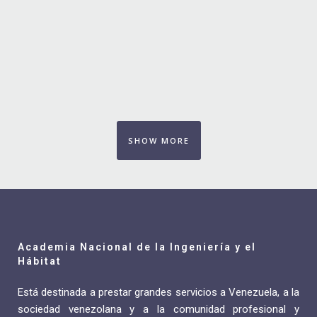
Der Spiegel Cover Art
ZOOM
VIEW
Business, Photography
Art & Design Blvd
ZOOM
VIEW
Art, Business
Festival 2014
ZOOM
VIEW
Business, Photography
Smash Pop Art Storm
ZOOM
VIEW
Business
ZOOM
VIEW
SHOW MORE
ZOOM
VIEW
Academia Nacional de la Ingeniería y el
Hábitat
Está destinada a prestar grandes servicios a Venezuela, a la
sociedad venezolana y a la comunidad profesional y