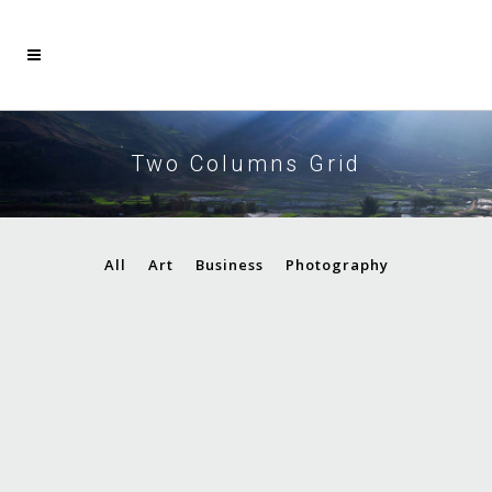
Two Columns Grid
All
Art
Business
Photography
Stockholm Fashion
Art, Photography
Berlin Design Week
Art, Business
Venice Art Pavilion
ZOOM
VIEW
Business
Vimeo FX Showreel
ZOOM
VIEW
Business