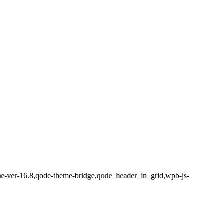
eme-ver-16.8,qode-theme-bridge,qode_header_in_grid,wpb-js-