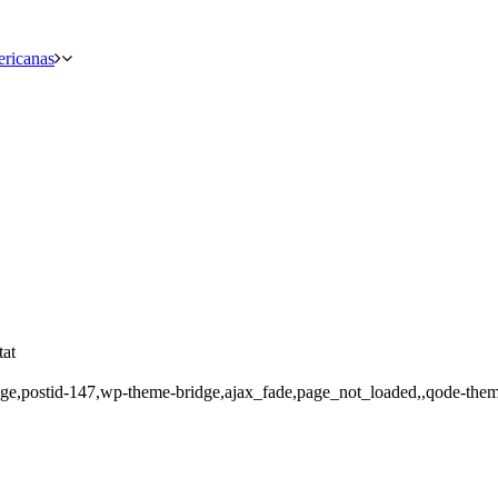
ericanas
tat
o_page,postid-147,wp-theme-bridge,ajax_fade,page_not_loaded,,qode-th