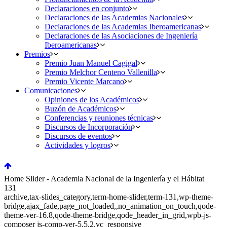
Declaraciones en conjunto
Declaraciones de las Academias Nacionales
Declaraciones de las Academias Iberoamericanas
Declaraciones de las Asociaciones de Ingeniería
Iberoamericanas
Premios
Premio Juan Manuel Cagigal
Premio Melchor Centeno Vallenilla
Premio Vicente Marcano
Comunicaciones
Opiniones de los Académicos
Buzón de Académicos
Conferencias y reuniones técnicas
Discursos de Incorporación
Discursos de eventos
Actividades y logros
Home Slider - Academia Nacional de la Ingeniería y el Hábitat
131
archive,tax-slides_category,term-home-slider,term-131,wp-theme-
bridge,ajax_fade,page_not_loaded,,no_animation_on_touch,qode-
theme-ver-16.8,qode-theme-bridge,qode_header_in_grid,wpb-js-
composer js-comp-ver-5.5.2,vc_responsive