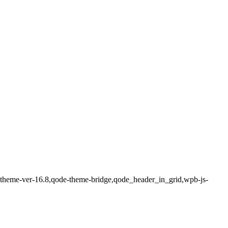
de-theme-ver-16.8,qode-theme-bridge,qode_header_in_grid,wpb-js-