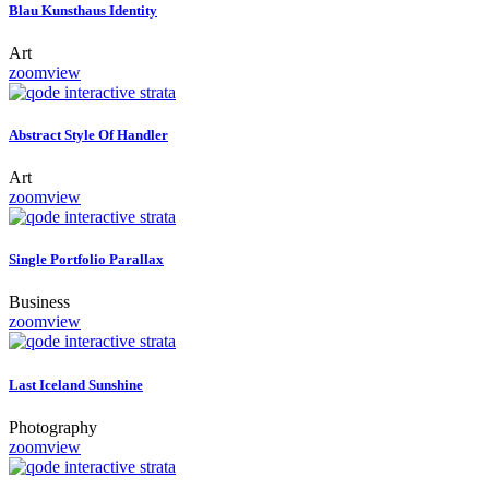
Blau Kunsthaus Identity
Art
zoom
view
Abstract Style Of Handler
Six Columns Wide
Art
zoom
view
Single Portfolio Parallax
Business
zoom
view
Last Iceland Sunshine
Photography
zoom
view