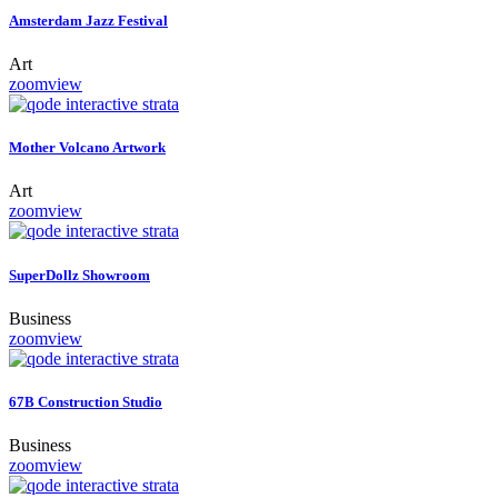
Amsterdam Jazz Festival
Art
zoom
view
Mother Volcano Artwork
Art
zoom
view
SuperDollz Showroom
Business
zoom
view
67B Construction Studio
Business
zoom
view