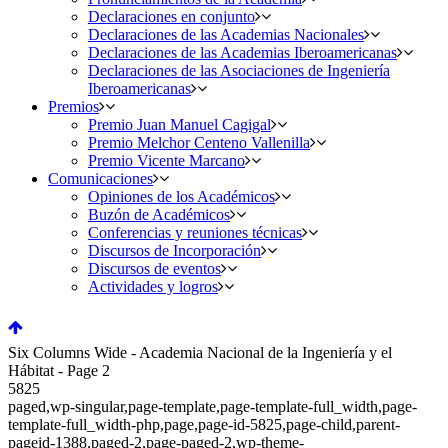
Declaraciones en conjunto
Declaraciones de las Academias Nacionales
Declaraciones de las Academias Iberoamericanas
Declaraciones de las Asociaciones de Ingeniería
Iberoamericanas
Premios
Premio Juan Manuel Cagigal
Premio Melchor Centeno Vallenilla
Premio Vicente Marcano
Comunicaciones
Opiniones de los Académicos
Buzón de Académicos
Conferencias y reuniones técnicas
Discursos de Incorporación
Discursos de eventos
Actividades y logros
Six Columns Wide - Academia Nacional de la Ingeniería y el
Hábitat - Page 2
5825
paged,wp-singular,page-template,page-template-full_width,page-
template-full_width-php,page,page-id-5825,page-child,parent-
pageid-1388,paged-2,page-paged-2,wp-theme-