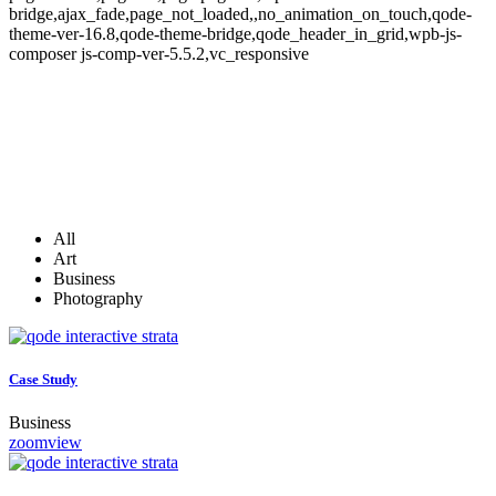
bridge,ajax_fade,page_not_loaded,,no_animation_on_touch,qode-
theme-ver-16.8,qode-theme-bridge,qode_header_in_grid,wpb-js-
composer js-comp-ver-5.5.2,vc_responsive
All
Art
Business
Photography
Case Study
Business
zoom
view