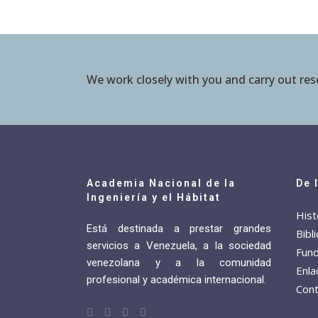
We work closely with you and carry out re
Academia Nacional de la
De 
Ingeniería y el Hábitat
Hist
Está destinada a prestar grandes
Bibl
servicios a Venezuela, a la sociedad
Fund
venezolana y a la comunidad
Enla
profesional y académica internacional.
Cont