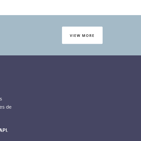
VIEW MORE
s
res de
API.