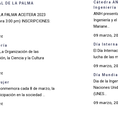
Cátedra AN
AL DE LA PALMA
Ingeniería
ANIH presenta
 LA PALMA ACEITERA 2023
Ingeniería y e
hora 3:00 pm) INSCRIPCIONES:
Mariane...
09 marzo, 2
nt
Día Intern
ería
El Día Intern
 La Organización de las
lucha de las m
n, la Ciencia y la Cultura
09 marzo, 2
nt
Día Mundia
Dia de la Inge
Mujer
Naciones Unida
r conmemora cada 8 de marzo, la
(UNES...
cipación en la sociedad ...
09 marzo, 2
nt