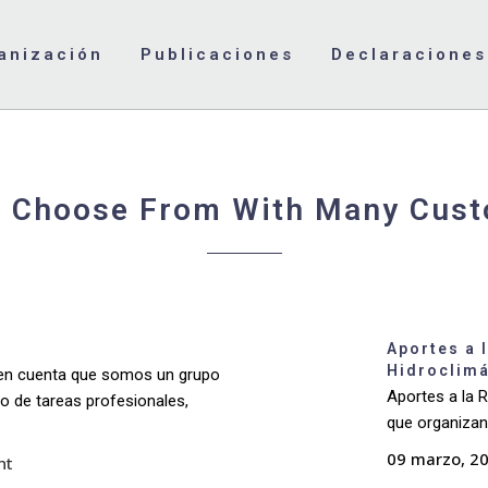
anización
Publicaciones
Declaraciones
 Choose From With Many Cust
est Posts Small I
Home
>
Latest Posts Small Image
Aportes a 
Hidroclimá
en cuenta que somos un grupo
Aportes a la 
o de tareas profesionales,
que organizan
09 marzo, 2
nt