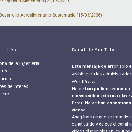
 y Seguridad Alimentaria (21/04/2009)
esarrollo Agroalimentario Sustentable (15/03/2006)
Interés
Canal de YouTube
oria de la Ingeniería
Este mensaje de error solo e
ioteca
visible para los administrado
ación
WordPress
ces de interés
No se han podido recuperar
acto
nuevos vídeos sin una clave 
Error: No se han encontrado
vídeos.
Asegúrate de que se trata de u
canal válido y de que el canal t
vídeos disponibles en youtube