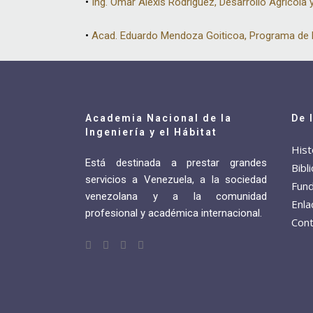
•
Ing. Omar Alexis Rodríguez, Desarrollo Agrícola
•
Acad. Eduardo Mendoza Goiticoa, Programa de D
Academia Nacional de la
De 
Ingeniería y el Hábitat
Hist
Está destinada a prestar grandes
Bibl
servicios a Venezuela, a la sociedad
Fund
venezolana y a la comunidad
Enla
profesional y académica internacional.
Cont