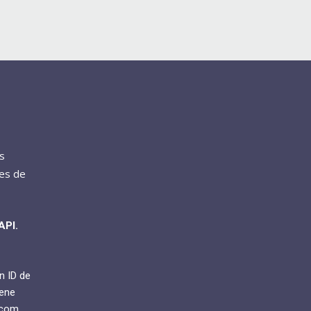
s
res de
API.
n ID de
iene
.com.